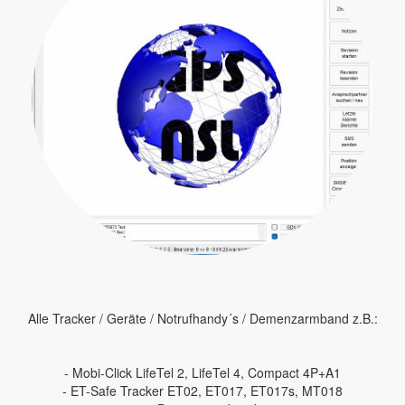
Alle Tracker / Geräte / Notrufhandy´s / Demenzarmband z.B.:
- Mobi-Click LifeTel 2, LifeTel 4, Compact 4P+A1
- ET-Safe Tracker ET02, ET017, ET017s, MT018