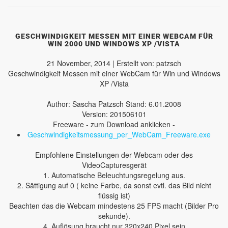
GESCHWINDIGKEIT MESSEN MIT EINER WEBCAM FÜR
WIN 2000 UND WINDOWS XP /VISTA
21 November, 2014 | Erstellt von: patzsch
Geschwindigkeit Messen mit einer WebCam für Win und Windows
XP /Vista
Author: Sascha Patzsch Stand: 6.01.2008
Version: 201506101
Freeware - zum Download anklicken -
Geschwindigkeitsmessung_per_WebCam_Freeware.exe
Empfohlene Einstellungen der Webcam oder des
VideoCapturesgerät
1. Automatische Beleuchtungsregelung aus.
2. Sättigung auf 0 ( keine Farbe, da sonst evtl. das Bild nicht
flüssig ist)
Beachten das die Webcam mindestens 25 FPS macht (Bilder Pro
sekunde).
4. Auflösung braucht nur 320x240 Pixel sein