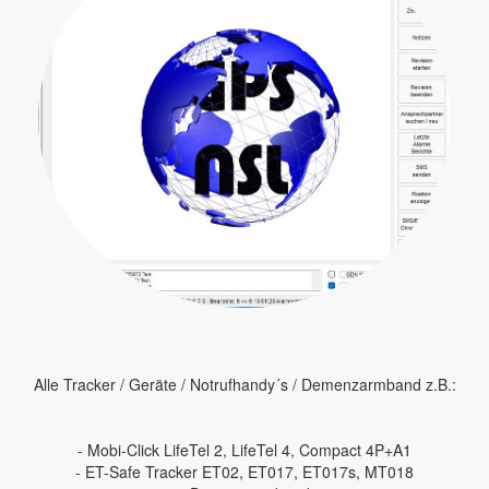
Alle Tracker / Geräte / Notrufhandy´s / Demenzarmband z.B.:
- Mobi-Click LifeTel 2, LifeTel 4, Compact 4P+A1
- ET-Safe Tracker ET02, ET017, ET017s, MT018