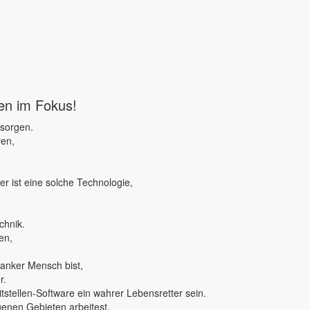
ben im Fokus!
 sorgen.
ren,
r ist eine solche Technologie,
chnik.
en,
ranker Mensch bist,
r.
tstellen-Software ein wahrer Lebensretter sein.
genen Gebieten arbeitest,