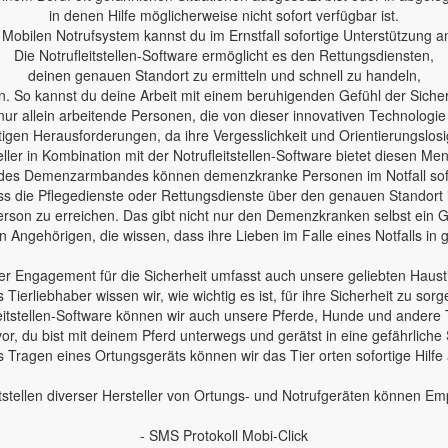
in denen Hilfe möglicherweise nicht sofort verfügbar ist.
Mobilen Notrufsystem kannst du im Ernstfall sofortige Unterstützung a
Die Notrufleitstellen-Software ermöglicht es den Rettungsdiensten,
deinen genauen Standort zu ermitteln und schnell zu handeln,
n. So kannst du deine Arbeit mit einem beruhigenden Gefühl der Sicherh
nur allein arbeitende Personen, die von dieser innovativen Technologie
en Herausforderungen, da ihre Vergesslichkeit und Orientierungslosig
ler in Kombination mit der Notrufleitstellen-Software bietet diesen Me
des Demenzarmbandes können demenzkranke Personen im Notfall sofo
 dass die Pflegedienste oder Rettungsdienste über den genauen Standort
erson zu erreichen. Das gibt nicht nur den Demenzkranken selbst ein Ge
 Angehörigen, die wissen, dass ihre Lieben im Falle eines Notfalls in
r Engagement für die Sicherheit umfasst auch unsere geliebten Haust
s Tierliebhaber wissen wir, wie wichtig es ist, für ihre Sicherheit zu sorg
leitstellen-Software können wir auch unsere Pferde, Hunde und andere 
 vor, du bist mit deinem Pferd unterwegs und gerätst in eine gefährliche 
 Tragen eines Ortungsgeräts können wir das Tier orten sofortige Hilfe
tstellen diverser Hersteller von Ortungs- und Notrufgeräten können E
- SMS Protokoll Mobi-Click