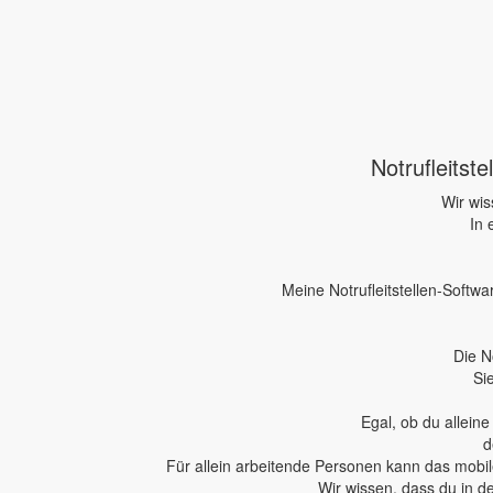
Notrufleitst
Wir wis
In 
Meine Notrufleitstellen-Softwa
Die N
Si
Egal, ob du allein
d
Für allein arbeitende Personen kann das mobile
Wir wissen, dass du in d