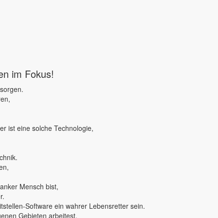
ben im Fokus!
 sorgen.
ren,
r ist eine solche Technologie,
chnik.
en,
ranker Mensch bist,
r.
tstellen-Software ein wahrer Lebensretter sein.
genen Gebieten arbeitest,