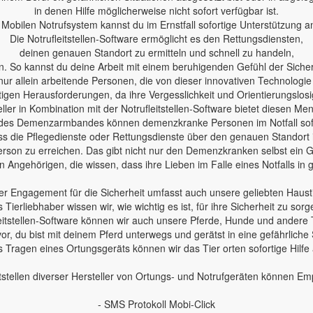
in denen Hilfe möglicherweise nicht sofort verfügbar ist.
Mobilen Notrufsystem kannst du im Ernstfall sofortige Unterstützung a
Die Notrufleitstellen-Software ermöglicht es den Rettungsdiensten,
deinen genauen Standort zu ermitteln und schnell zu handeln,
n. So kannst du deine Arbeit mit einem beruhigenden Gefühl der Sicherh
nur allein arbeitende Personen, die von dieser innovativen Technologie
en Herausforderungen, da ihre Vergesslichkeit und Orientierungslosig
ler in Kombination mit der Notrufleitstellen-Software bietet diesen Me
des Demenzarmbandes können demenzkranke Personen im Notfall sofo
 dass die Pflegedienste oder Rettungsdienste über den genauen Standort
erson zu erreichen. Das gibt nicht nur den Demenzkranken selbst ein Ge
 Angehörigen, die wissen, dass ihre Lieben im Falle eines Notfalls in
r Engagement für die Sicherheit umfasst auch unsere geliebten Haust
s Tierliebhaber wissen wir, wie wichtig es ist, für ihre Sicherheit zu sorg
leitstellen-Software können wir auch unsere Pferde, Hunde und andere 
 vor, du bist mit deinem Pferd unterwegs und gerätst in eine gefährliche 
 Tragen eines Ortungsgeräts können wir das Tier orten sofortige Hilfe
tstellen diverser Hersteller von Ortungs- und Notrufgeräten können E
- SMS Protokoll Mobi-Click