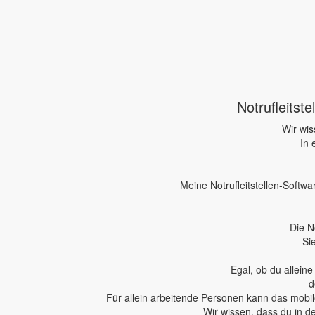
Notrufleitst
Wir wis
In 
Meine Notrufleitstellen-Softwa
Die N
Si
Egal, ob du allein
d
Für allein arbeitende Personen kann das mobile
Wir wissen, dass du in d