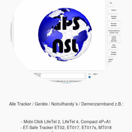
Alle Tracker / Geräte / Notrufhandy´s / Demenzarmband z.B.:
- Mobi-Click LifeTel 2, LifeTel 4, Compact 4P+A1
- ET-Safe Tracker ET02, ET017, ET017s, MT018