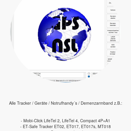
Alle Tracker / Geräte / Notrufhandy´s / Demenzarmband z.B.:
- Mobi-Click LifeTel 2, LifeTel 4, Compact 4P+A1
- ET-Safe Tracker ET02, ET017, ET017s, MT018