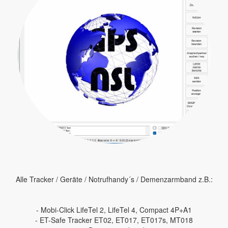
Alle Tracker / Geräte / Notrufhandy´s / Demenzarmband z.B.:
- Mobi-Click LifeTel 2, LifeTel 4, Compact 4P+A1
- ET-Safe Tracker ET02, ET017, ET017s, MT018