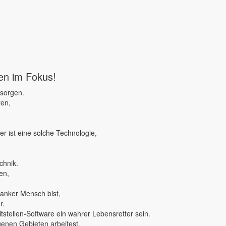
ben im Fokus!
 sorgen.
ren,
r ist eine solche Technologie,
chnik.
en,
ranker Mensch bist,
r.
tstellen-Software ein wahrer Lebensretter sein.
genen Gebieten arbeitest,