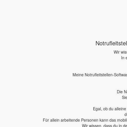
Notrufleitst
Wir wis
In 
Meine Notrufleitstellen-Softwa
Die N
Si
Egal, ob du allein
d
Für allein arbeitende Personen kann das mobile
Wir wissen, dass du in d