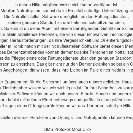
in denen Hilfe möglicherweise nicht sofort verfügbar ist.
Mobilen Notrufsystem kannst du im Ernstfall sofortige Unterstützung a
Die Notrufleitstellen-Software ermöglicht es den Rettungsdiensten,
deinen genauen Standort zu ermitteln und schnell zu handeln,
n. So kannst du deine Arbeit mit einem beruhigenden Gefühl der Sicherh
nur allein arbeitende Personen, die von dieser innovativen Technologie
en Herausforderungen, da ihre Vergesslichkeit und Orientierungslosig
ler in Kombination mit der Notrufleitstellen-Software bietet diesen Me
des Demenzarmbandes können demenzkranke Personen im Notfall sofo
 dass die Pflegedienste oder Rettungsdienste über den genauen Standort
erson zu erreichen. Das gibt nicht nur den Demenzkranken selbst ein Ge
 Angehörigen, die wissen, dass ihre Lieben im Falle eines Notfalls in
r Engagement für die Sicherheit umfasst auch unsere geliebten Haust
s Tierliebhaber wissen wir, wie wichtig es ist, für ihre Sicherheit zu sorg
leitstellen-Software können wir auch unsere Pferde, Hunde und andere 
 vor, du bist mit deinem Pferd unterwegs und gerätst in eine gefährliche 
 Tragen eines Ortungsgeräts können wir das Tier orten sofortige Hilfe
tstellen diverser Hersteller von Ortungs- und Notrufgeräten können E
- SMS Protokoll Mobi-Click