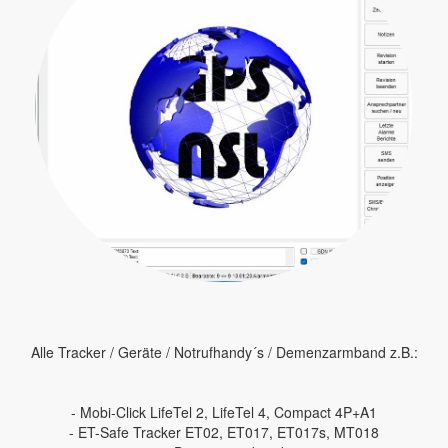
Alle Tracker / Geräte / Notrufhandy´s / Demenzarmband z.B.:
- Mobi-Click LifeTel 2, LifeTel 4, Compact 4P+A1
- ET-Safe Tracker ET02, ET017, ET017s, MT018