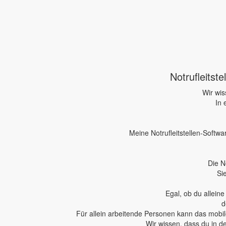
Notrufleitst
Wir wis
In 
Meine Notrufleitstellen-Softwa
Die N
Si
Egal, ob du allein
d
Für allein arbeitende Personen kann das mobile
Wir wissen, dass du in d