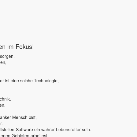
ben im Fokus!
 sorgen.
ren,
r ist eine solche Technologie,
chnik.
en,
ranker Mensch bist,
r.
tstellen-Software ein wahrer Lebensretter sein.
genen Gebieten arbeitest,