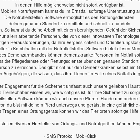
in denen Hilfe möglicherweise nicht sofort verfügbar ist.
Mobilen Notrufsystem kannst du im Ernstfall sofortige Unterstützung a
Die Notrufleitstellen-Software ermöglicht es den Rettungsdiensten,
deinen genauen Standort zu ermitteln und schnell zu handeln,
n. So kannst du deine Arbeit mit einem beruhigenden Gefühl der Sicherh
nur allein arbeitende Personen, die von dieser innovativen Technologie
en Herausforderungen, da ihre Vergesslichkeit und Orientierungslosig
ler in Kombination mit der Notrufleitstellen-Software bietet diesen Me
des Demenzarmbandes können demenzkranke Personen im Notfall sofo
 dass die Pflegedienste oder Rettungsdienste über den genauen Standort
erson zu erreichen. Das gibt nicht nur den Demenzkranken selbst ein Ge
 Angehörigen, die wissen, dass ihre Lieben im Falle eines Notfalls in
r Engagement für die Sicherheit umfasst auch unsere geliebten Haust
s Tierliebhaber wissen wir, wie wichtig es ist, für ihre Sicherheit zu sorg
leitstellen-Software können wir auch unsere Pferde, Hunde und andere 
 vor, du bist mit deinem Pferd unterwegs und gerätst in eine gefährliche 
 Tragen eines Ortungsgeräts können wir das Tier orten sofortige Hilfe
tstellen diverser Hersteller von Ortungs- und Notrufgeräten können E
- SMS Protokoll Mobi-Click