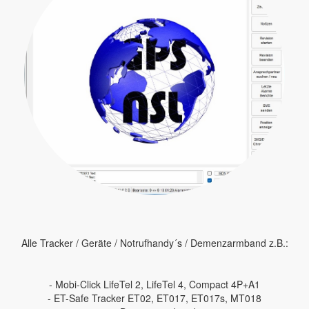
Alle Tracker / Geräte / Notrufhandy´s / Demenzarmband z.B.:
- Mobi-Click LifeTel 2, LifeTel 4, Compact 4P+A1
- ET-Safe Tracker ET02, ET017, ET017s, MT018