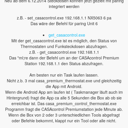
Neu ab dem 6.12.2014 Steckdosen können jetzt gezielt mit paring
integriert werden
z.B. - set_casacontrol.exe 192.168.1.1 NX5063 6 pa
Das wäre der Befehl für paring Unit 6
get_casacontrol.exe
Mit der get_casacontrol.exe ist es möglich, den Status von
Thermostaten und Funksteckdosen abzufragen.
z.B. - get_casacontrol.exe 192.168.1.1
Das "ml;re dann der Befehl um an der CASAcontrol Premium
Station 192.168.1.1 den Status abzufragen.
Am besten nur ein Task laufen lassen.
Nicht z.b. 3 mal casa_premium_thermostat.exe und gleichzeitig
die App mit Android.
Wenn die Android App am laufen ist ( Taskmanager läuft auch im
Hintergrund) fragt die App ca alle 5 Sekunden die Box ab ob sie
erreichbar ist. Das casa_premium_control_thermostat.exe
Programm fragt die CASAcontrol Premiumstation jede Minute ab.
Wenn die Box von 2 oder 3 unterschiedlichen Tools abgefragt
oder Befehle bekommt, klappt nur ein Tool oder alle nicht.