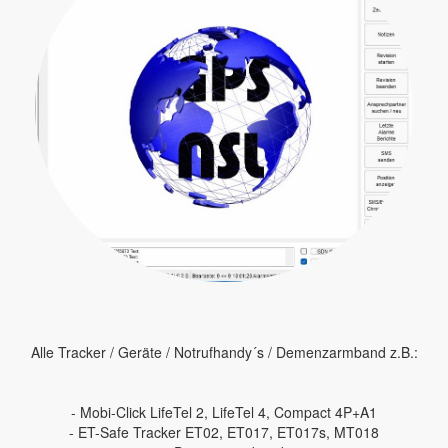
Alle Tracker / Geräte / Notrufhandy´s / Demenzarmband z.B.:
- Mobi-Click LifeTel 2, LifeTel 4, Compact 4P+A1
- ET-Safe Tracker ET02, ET017, ET017s, MT018