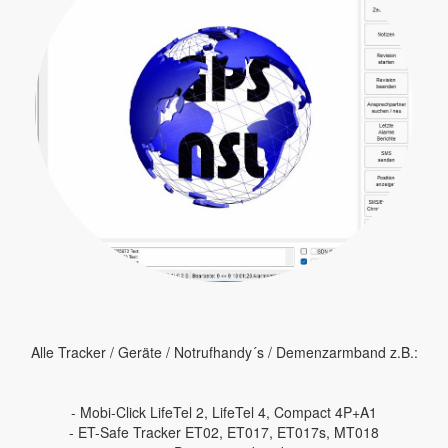
Alle Tracker / Geräte / Notrufhandy´s / Demenzarmband z.B.:
- Mobi-Click LifeTel 2, LifeTel 4, Compact 4P+A1
- ET-Safe Tracker ET02, ET017, ET017s, MT018