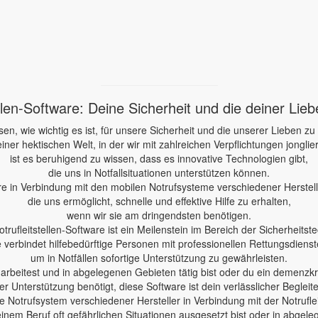
ellen-Software: Deine Sicherheit und die deiner Lie
sen, wie wichtig es ist, für unsere Sicherheit und die unserer Lieben zu
einer hektischen Welt, in der wir mit zahlreichen Verpflichtungen jonglie
ist es beruhigend zu wissen, dass es innovative Technologien gibt,
die uns in Notfallsituationen unterstützen können.
re in Verbindung mit den mobilen Notrufsysteme verschiedener Herstelle
die uns ermöglicht, schnelle und effektive Hilfe zu erhalten,
wenn wir sie am dringendsten benötigen.
otrufleitstellen-Software ist ein Meilenstein im Bereich der Sicherheitste
e verbindet hilfebedürftige Personen mit professionellen Rettungsdienst
um in Notfällen sofortige Unterstützung zu gewährleisten.
e arbeitest und in abgelegenen Gebieten tätig bist oder du ein demenzk
er Unterstützung benötigt, diese Software ist dein verlässlicher Begleite
 Notrufsystem verschiedener Hersteller in Verbindung mit der Notruflei
einem Beruf oft gefährlichen Situationen ausgesetzt bist oder in abgele