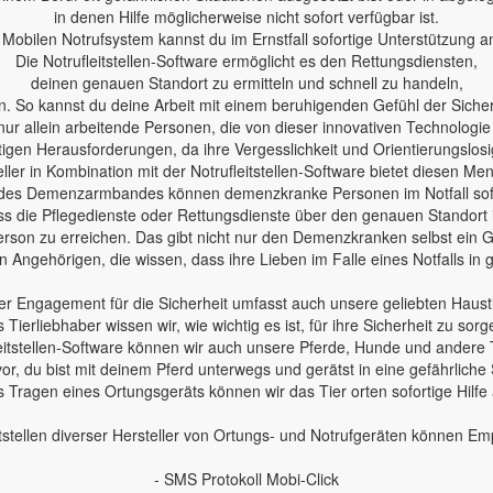
in denen Hilfe möglicherweise nicht sofort verfügbar ist.
Mobilen Notrufsystem kannst du im Ernstfall sofortige Unterstützung a
Die Notrufleitstellen-Software ermöglicht es den Rettungsdiensten,
deinen genauen Standort zu ermitteln und schnell zu handeln,
n. So kannst du deine Arbeit mit einem beruhigenden Gefühl der Sicherh
nur allein arbeitende Personen, die von dieser innovativen Technologie
en Herausforderungen, da ihre Vergesslichkeit und Orientierungslosig
ler in Kombination mit der Notrufleitstellen-Software bietet diesen Me
des Demenzarmbandes können demenzkranke Personen im Notfall sofo
 dass die Pflegedienste oder Rettungsdienste über den genauen Standort
erson zu erreichen. Das gibt nicht nur den Demenzkranken selbst ein Ge
 Angehörigen, die wissen, dass ihre Lieben im Falle eines Notfalls in
r Engagement für die Sicherheit umfasst auch unsere geliebten Haust
s Tierliebhaber wissen wir, wie wichtig es ist, für ihre Sicherheit zu sorg
leitstellen-Software können wir auch unsere Pferde, Hunde und andere 
 vor, du bist mit deinem Pferd unterwegs und gerätst in eine gefährliche 
 Tragen eines Ortungsgeräts können wir das Tier orten sofortige Hilfe
tstellen diverser Hersteller von Ortungs- und Notrufgeräten können E
- SMS Protokoll Mobi-Click