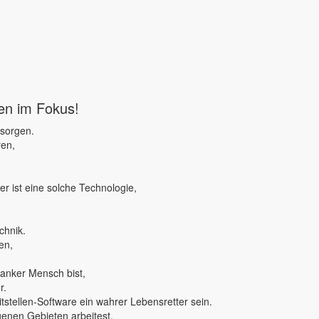
ben im Fokus!
 sorgen.
ren,
r ist eine solche Technologie,
chnik.
en,
ranker Mensch bist,
r.
tstellen-Software ein wahrer Lebensretter sein.
genen Gebieten arbeitest,