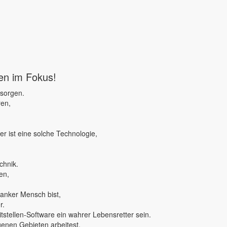
ben im Fokus!
 sorgen.
ren,
r ist eine solche Technologie,
chnik.
en,
ranker Mensch bist,
r.
tstellen-Software ein wahrer Lebensretter sein.
genen Gebieten arbeitest,