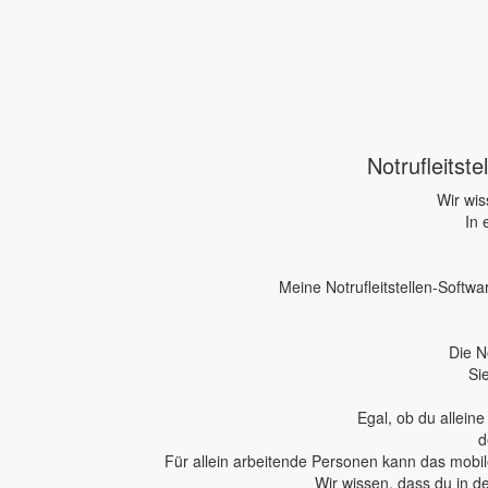
Notrufleitst
Wir wis
In 
Meine Notrufleitstellen-Softwa
Die N
Si
Egal, ob du allein
d
Für allein arbeitende Personen kann das mobile
Wir wissen, dass du in d