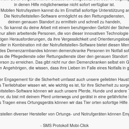
in denen Hilfe möglicherweise nicht sofort verfügbar ist.
Mobilen Notrufsystem kannst du im Ernstfall sofortige Unterstützung a
Die Notrufleitstellen-Software ermöglicht es den Rettungsdiensten,
deinen genauen Standort zu ermitteln und schnell zu handeln,
n. So kannst du deine Arbeit mit einem beruhigenden Gefühl der Sicherh
nur allein arbeitende Personen, die von dieser innovativen Technologie
en Herausforderungen, da ihre Vergesslichkeit und Orientierungslosig
ler in Kombination mit der Notrufleitstellen-Software bietet diesen Me
des Demenzarmbandes können demenzkranke Personen im Notfall sofo
 dass die Pflegedienste oder Rettungsdienste über den genauen Standort
erson zu erreichen. Das gibt nicht nur den Demenzkranken selbst ein Ge
 Angehörigen, die wissen, dass ihre Lieben im Falle eines Notfalls in
r Engagement für die Sicherheit umfasst auch unsere geliebten Haust
s Tierliebhaber wissen wir, wie wichtig es ist, für ihre Sicherheit zu sorg
leitstellen-Software können wir auch unsere Pferde, Hunde und andere 
 vor, du bist mit deinem Pferd unterwegs und gerätst in eine gefährliche 
 Tragen eines Ortungsgeräts können wir das Tier orten sofortige Hilfe
tstellen diverser Hersteller von Ortungs- und Notrufgeräten können E
- SMS Protokoll Mobi-Click