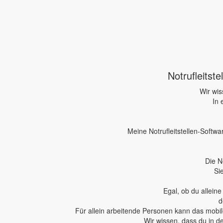
Notrufleitst
Wir wis
In 
Meine Notrufleitstellen-Softwa
Die N
Si
Egal, ob du allein
d
Für allein arbeitende Personen kann das mobile
Wir wissen, dass du in d