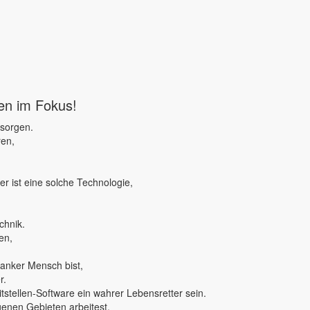
ben im Fokus!
 sorgen.
ren,
r ist eine solche Technologie,
chnik.
en,
ranker Mensch bist,
r.
tstellen-Software ein wahrer Lebensretter sein.
genen Gebieten arbeitest,