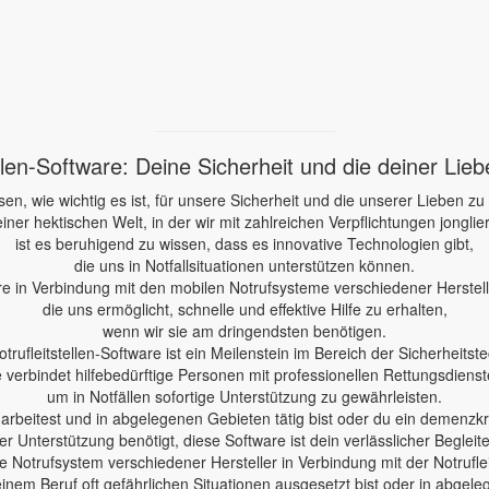
ellen-Software: Deine Sicherheit und die deiner Lie
sen, wie wichtig es ist, für unsere Sicherheit und die unserer Lieben zu
einer hektischen Welt, in der wir mit zahlreichen Verpflichtungen jonglie
ist es beruhigend zu wissen, dass es innovative Technologien gibt,
die uns in Notfallsituationen unterstützen können.
re in Verbindung mit den mobilen Notrufsysteme verschiedener Herstelle
die uns ermöglicht, schnelle und effektive Hilfe zu erhalten,
wenn wir sie am dringendsten benötigen.
otrufleitstellen-Software ist ein Meilenstein im Bereich der Sicherheitste
e verbindet hilfebedürftige Personen mit professionellen Rettungsdienst
um in Notfällen sofortige Unterstützung zu gewährleisten.
e arbeitest und in abgelegenen Gebieten tätig bist oder du ein demenzk
er Unterstützung benötigt, diese Software ist dein verlässlicher Begleite
 Notrufsystem verschiedener Hersteller in Verbindung mit der Notruflei
einem Beruf oft gefährlichen Situationen ausgesetzt bist oder in abgele