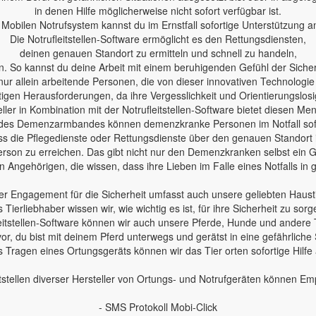
in denen Hilfe möglicherweise nicht sofort verfügbar ist.
Mobilen Notrufsystem kannst du im Ernstfall sofortige Unterstützung a
Die Notrufleitstellen-Software ermöglicht es den Rettungsdiensten,
deinen genauen Standort zu ermitteln und schnell zu handeln,
n. So kannst du deine Arbeit mit einem beruhigenden Gefühl der Sicherh
nur allein arbeitende Personen, die von dieser innovativen Technologie
en Herausforderungen, da ihre Vergesslichkeit und Orientierungslosig
ler in Kombination mit der Notrufleitstellen-Software bietet diesen Me
des Demenzarmbandes können demenzkranke Personen im Notfall sofo
 dass die Pflegedienste oder Rettungsdienste über den genauen Standort
erson zu erreichen. Das gibt nicht nur den Demenzkranken selbst ein Ge
 Angehörigen, die wissen, dass ihre Lieben im Falle eines Notfalls in
r Engagement für die Sicherheit umfasst auch unsere geliebten Haust
s Tierliebhaber wissen wir, wie wichtig es ist, für ihre Sicherheit zu sorg
leitstellen-Software können wir auch unsere Pferde, Hunde und andere 
 vor, du bist mit deinem Pferd unterwegs und gerätst in eine gefährliche 
 Tragen eines Ortungsgeräts können wir das Tier orten sofortige Hilfe
tstellen diverser Hersteller von Ortungs- und Notrufgeräten können E
- SMS Protokoll Mobi-Click