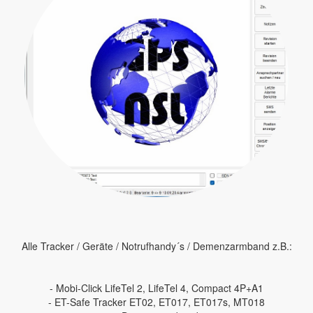
Alle Tracker / Geräte / Notrufhandy´s / Demenzarmband z.B.:
- Mobi-Click LifeTel 2, LifeTel 4, Compact 4P+A1
- ET-Safe Tracker ET02, ET017, ET017s, MT018