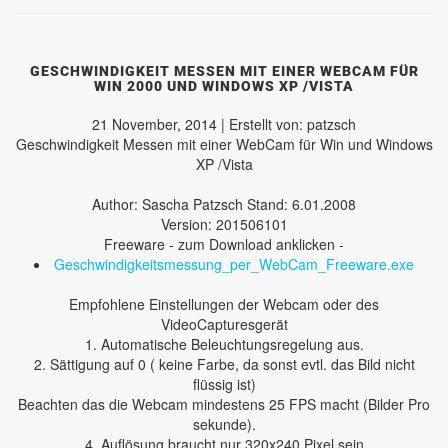
GESCHWINDIGKEIT MESSEN MIT EINER WEBCAM FÜR
WIN 2000 UND WINDOWS XP /VISTA
21 November, 2014 | Erstellt von: patzsch
Geschwindigkeit Messen mit einer WebCam für Win und Windows
XP /Vista
Author: Sascha Patzsch Stand: 6.01.2008
Version: 201506101
Freeware - zum Download anklicken -
Geschwindigkeitsmessung_per_WebCam_Freeware.exe
Empfohlene Einstellungen der Webcam oder des
VideoCapturesgerät
1. Automatische Beleuchtungsregelung aus.
2. Sättigung auf 0 ( keine Farbe, da sonst evtl. das Bild nicht
flüssig ist)
Beachten das die Webcam mindestens 25 FPS macht (Bilder Pro
sekunde).
4. Auflösung braucht nur 320x240 Pixel sein