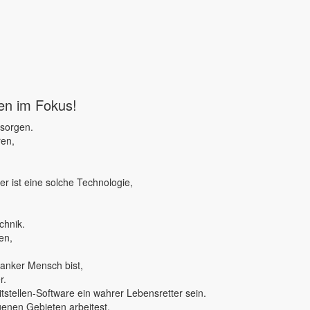
ben im Fokus!
 sorgen.
ren,
r ist eine solche Technologie,
chnik.
en,
ranker Mensch bist,
r.
tstellen-Software ein wahrer Lebensretter sein.
genen Gebieten arbeitest,