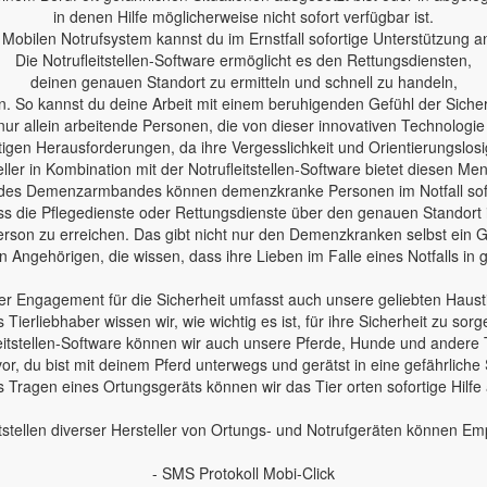
in denen Hilfe möglicherweise nicht sofort verfügbar ist.
Mobilen Notrufsystem kannst du im Ernstfall sofortige Unterstützung a
Die Notrufleitstellen-Software ermöglicht es den Rettungsdiensten,
deinen genauen Standort zu ermitteln und schnell zu handeln,
n. So kannst du deine Arbeit mit einem beruhigenden Gefühl der Sicherh
nur allein arbeitende Personen, die von dieser innovativen Technologie
en Herausforderungen, da ihre Vergesslichkeit und Orientierungslosig
ler in Kombination mit der Notrufleitstellen-Software bietet diesen Me
des Demenzarmbandes können demenzkranke Personen im Notfall sofo
 dass die Pflegedienste oder Rettungsdienste über den genauen Standort
erson zu erreichen. Das gibt nicht nur den Demenzkranken selbst ein Ge
 Angehörigen, die wissen, dass ihre Lieben im Falle eines Notfalls in
r Engagement für die Sicherheit umfasst auch unsere geliebten Haust
s Tierliebhaber wissen wir, wie wichtig es ist, für ihre Sicherheit zu sorg
leitstellen-Software können wir auch unsere Pferde, Hunde und andere 
 vor, du bist mit deinem Pferd unterwegs und gerätst in eine gefährliche 
 Tragen eines Ortungsgeräts können wir das Tier orten sofortige Hilfe
tstellen diverser Hersteller von Ortungs- und Notrufgeräten können E
- SMS Protokoll Mobi-Click