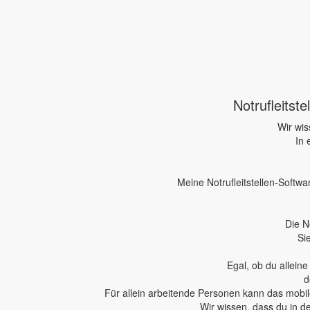
Notrufleitst
Wir wis
In 
Meine Notrufleitstellen-Softwa
Die N
Si
Egal, ob du allein
d
Für allein arbeitende Personen kann das mobile
Wir wissen, dass du in d