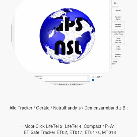
Alle Tracker / Geräte / Notrufhandy´s / Demenzarmband z.B.:
- Mobi-Click LifeTel 2, LifeTel 4, Compact 4P+A1
- ET-Safe Tracker ET02, ET017, ET017s, MT018