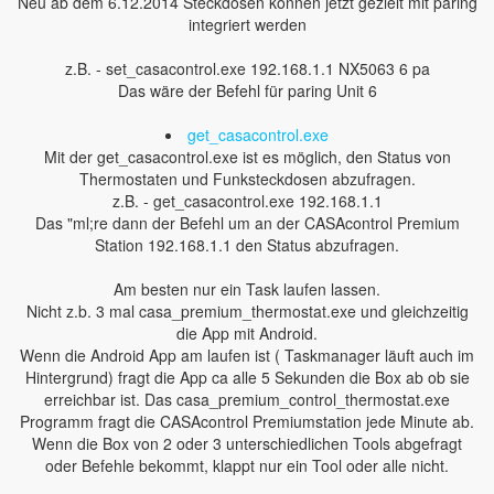
Neu ab dem 6.12.2014 Steckdosen können jetzt gezielt mit paring
integriert werden
z.B. - set_casacontrol.exe 192.168.1.1 NX5063 6 pa
Das wäre der Befehl für paring Unit 6
get_casacontrol.exe
Mit der get_casacontrol.exe ist es möglich, den Status von
Thermostaten und Funksteckdosen abzufragen.
z.B. - get_casacontrol.exe 192.168.1.1
Das "ml;re dann der Befehl um an der CASAcontrol Premium
Station 192.168.1.1 den Status abzufragen.
Am besten nur ein Task laufen lassen.
Nicht z.b. 3 mal casa_premium_thermostat.exe und gleichzeitig
die App mit Android.
Wenn die Android App am laufen ist ( Taskmanager läuft auch im
Hintergrund) fragt die App ca alle 5 Sekunden die Box ab ob sie
erreichbar ist. Das casa_premium_control_thermostat.exe
Programm fragt die CASAcontrol Premiumstation jede Minute ab.
Wenn die Box von 2 oder 3 unterschiedlichen Tools abgefragt
oder Befehle bekommt, klappt nur ein Tool oder alle nicht.