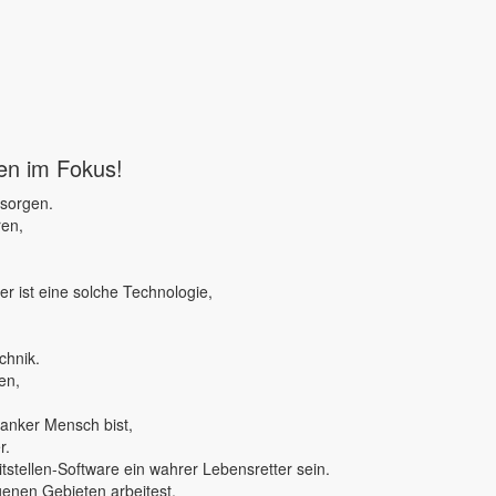
ben im Fokus!
 sorgen.
ren,
r ist eine solche Technologie,
chnik.
en,
ranker Mensch bist,
r.
tstellen-Software ein wahrer Lebensretter sein.
genen Gebieten arbeitest,