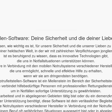
ellen-Software: Deine Sicherheit und die deiner Lie
sen, wie wichtig es ist, für unsere Sicherheit und die unserer Lieben zu
einer hektischen Welt, in der wir mit zahlreichen Verpflichtungen jonglie
ist es beruhigend zu wissen, dass es innovative Technologien gibt,
die uns in Notfallsituationen unterstützen können.
re in Verbindung mit den mobilen Notrufsysteme verschiedener Herstelle
die uns ermöglicht, schnelle und effektive Hilfe zu erhalten,
wenn wir sie am dringendsten benötigen.
otrufleitstellen-Software ist ein Meilenstein im Bereich der Sicherheitste
e verbindet hilfebedürftige Personen mit professionellen Rettungsdienst
um in Notfällen sofortige Unterstützung zu gewährleisten.
e arbeitest und in abgelegenen Gebieten tätig bist oder du ein demenzk
er Unterstützung benötigt, diese Software ist dein verlässlicher Begleite
 Notrufsystem verschiedener Hersteller in Verbindung mit der Notruflei
einem Beruf oft gefährlichen Situationen ausgesetzt bist oder in abgele