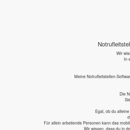
Notrufleitst
Wir wis
In 
Meine Notrufleitstellen-Softwa
Die N
Si
Egal, ob du allein
d
Für allein arbeitende Personen kann das mobile
Wir wissen, dass du in d