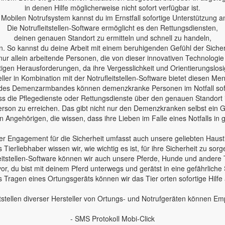
in denen Hilfe möglicherweise nicht sofort verfügbar ist.
Mobilen Notrufsystem kannst du im Ernstfall sofortige Unterstützung a
Die Notrufleitstellen-Software ermöglicht es den Rettungsdiensten,
deinen genauen Standort zu ermitteln und schnell zu handeln,
n. So kannst du deine Arbeit mit einem beruhigenden Gefühl der Sicherh
nur allein arbeitende Personen, die von dieser innovativen Technologie
en Herausforderungen, da ihre Vergesslichkeit und Orientierungslosig
ler in Kombination mit der Notrufleitstellen-Software bietet diesen Me
des Demenzarmbandes können demenzkranke Personen im Notfall sofo
 dass die Pflegedienste oder Rettungsdienste über den genauen Standort
erson zu erreichen. Das gibt nicht nur den Demenzkranken selbst ein Ge
 Angehörigen, die wissen, dass ihre Lieben im Falle eines Notfalls in
r Engagement für die Sicherheit umfasst auch unsere geliebten Haust
s Tierliebhaber wissen wir, wie wichtig es ist, für ihre Sicherheit zu sorg
leitstellen-Software können wir auch unsere Pferde, Hunde und andere 
 vor, du bist mit deinem Pferd unterwegs und gerätst in eine gefährliche 
 Tragen eines Ortungsgeräts können wir das Tier orten sofortige Hilfe
tstellen diverser Hersteller von Ortungs- und Notrufgeräten können E
- SMS Protokoll Mobi-Click