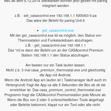
Neu ab dem 6.12.2014 Steckdosen können jetzt gezielt mit paring
integriert werden
z.B. - set_casacontrol.exe 192.168.1.1 NX5063 6 pa
Das wäre der Befehl für paring Unit 6
get_casacontrol.exe
Mit der get_casacontrol.exe ist es möglich, den Status von
Thermostaten und Funksteckdosen abzufragen.
z.B. - get_casacontrol.exe 192.168.1.1
Das "ml;re dann der Befehl um an der CASAcontrol Premium
Station 192.168.1.1 den Status abzufragen.
Am besten nur ein Task laufen lassen.
Nicht z.b. 3 mal casa_premium_thermostat.exe und gleichzeitig
die App mit Android.
Wenn die Android App am laufen ist ( Taskmanager läuft auch im
Hintergrund) fragt die App ca alle 5 Sekunden die Box ab ob sie
erreichbar ist. Das casa_premium_control_thermostat.exe
Programm fragt die CASAcontrol Premiumstation jede Minute ab.
Wenn die Box von 2 oder 3 unterschiedlichen Tools abgefragt
oder Befehle bekommt, klappt nur ein Tool oder alle nicht.