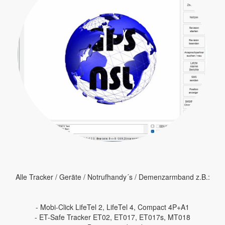
Alle Tracker / Geräte / Notrufhandy´s / Demenzarmband z.B.:
- Mobi-Click LifeTel 2, LifeTel 4, Compact 4P+A1
- ET-Safe Tracker ET02, ET017, ET017s, MT018