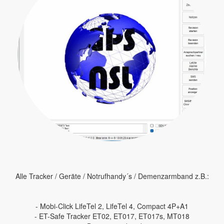
Alle Tracker / Geräte / Notrufhandy´s / Demenzarmband z.B.:
- Mobi-Click LifeTel 2, LifeTel 4, Compact 4P+A1
- ET-Safe Tracker ET02, ET017, ET017s, MT018