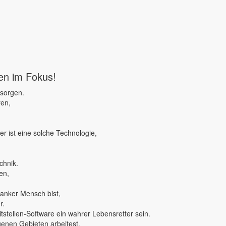
ben im Fokus!
 sorgen.
ren,
r ist eine solche Technologie,
chnik.
en,
ranker Mensch bist,
r.
tstellen-Software ein wahrer Lebensretter sein.
genen Gebieten arbeitest,