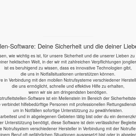
ellen-Software: Deine Sicherheit und die deiner Lie
sen, wie wichtig es ist, für unsere Sicherheit und die unserer Lieben zu
einer hektischen Welt, in der wir mit zahlreichen Verpflichtungen jonglie
ist es beruhigend zu wissen, dass es innovative Technologien gibt,
die uns in Notfallsituationen unterstützen können.
re in Verbindung mit den mobilen Notrufsysteme verschiedener Herstelle
die uns ermöglicht, schnelle und effektive Hilfe zu erhalten,
wenn wir sie am dringendsten benötigen.
otrufleitstellen-Software ist ein Meilenstein im Bereich der Sicherheitste
e verbindet hilfebedürftige Personen mit professionellen Rettungsdienst
um in Notfällen sofortige Unterstützung zu gewährleisten.
e arbeitest und in abgelegenen Gebieten tätig bist oder du ein demenzk
er Unterstützung benötigt, diese Software ist dein verlässlicher Begleite
 Notrufsystem verschiedener Hersteller in Verbindung mit der Notruflei
einem Beruf oft gefährlichen Situationen ausgesetzt bist oder in abgele