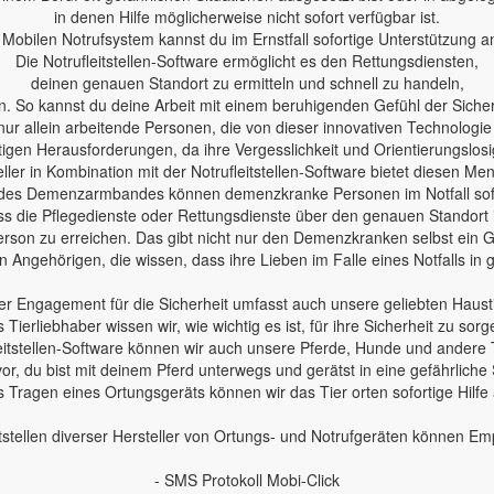
in denen Hilfe möglicherweise nicht sofort verfügbar ist.
Mobilen Notrufsystem kannst du im Ernstfall sofortige Unterstützung a
Die Notrufleitstellen-Software ermöglicht es den Rettungsdiensten,
deinen genauen Standort zu ermitteln und schnell zu handeln,
n. So kannst du deine Arbeit mit einem beruhigenden Gefühl der Sicherh
nur allein arbeitende Personen, die von dieser innovativen Technologie
en Herausforderungen, da ihre Vergesslichkeit und Orientierungslosig
ler in Kombination mit der Notrufleitstellen-Software bietet diesen Me
des Demenzarmbandes können demenzkranke Personen im Notfall sofo
 dass die Pflegedienste oder Rettungsdienste über den genauen Standort
erson zu erreichen. Das gibt nicht nur den Demenzkranken selbst ein Ge
 Angehörigen, die wissen, dass ihre Lieben im Falle eines Notfalls in
r Engagement für die Sicherheit umfasst auch unsere geliebten Haust
s Tierliebhaber wissen wir, wie wichtig es ist, für ihre Sicherheit zu sorg
leitstellen-Software können wir auch unsere Pferde, Hunde und andere 
 vor, du bist mit deinem Pferd unterwegs und gerätst in eine gefährliche 
 Tragen eines Ortungsgeräts können wir das Tier orten sofortige Hilfe
tstellen diverser Hersteller von Ortungs- und Notrufgeräten können E
- SMS Protokoll Mobi-Click