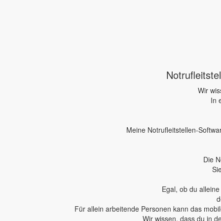
Notrufleitst
Wir wis
In 
Meine Notrufleitstellen-Softwa
Die N
Si
Egal, ob du allein
d
Für allein arbeitende Personen kann das mobile
Wir wissen, dass du in d