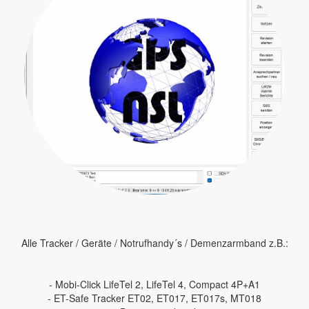
Alle Tracker / Geräte / Notrufhandy´s / Demenzarmband z.B.:
- Mobi-Click LifeTel 2, LifeTel 4, Compact 4P+A1
- ET-Safe Tracker ET02, ET017, ET017s, MT018