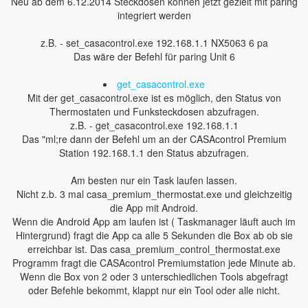
Neu ab dem 6.12.2014 Steckdosen können jetzt gezielt mit paring
integriert werden
z.B. - set_casacontrol.exe 192.168.1.1 NX5063 6 pa
Das wäre der Befehl für paring Unit 6
get_casacontrol.exe
Mit der get_casacontrol.exe ist es möglich, den Status von
Thermostaten und Funksteckdosen abzufragen.
z.B. - get_casacontrol.exe 192.168.1.1
Das "ml;re dann der Befehl um an der CASAcontrol Premium
Station 192.168.1.1 den Status abzufragen.
Am besten nur ein Task laufen lassen.
Nicht z.b. 3 mal casa_premium_thermostat.exe und gleichzeitig
die App mit Android.
Wenn die Android App am laufen ist ( Taskmanager läuft auch im
Hintergrund) fragt die App ca alle 5 Sekunden die Box ab ob sie
erreichbar ist. Das casa_premium_control_thermostat.exe
Programm fragt die CASAcontrol Premiumstation jede Minute ab.
Wenn die Box von 2 oder 3 unterschiedlichen Tools abgefragt
oder Befehle bekommt, klappt nur ein Tool oder alle nicht.