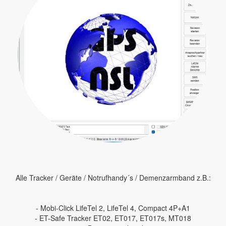
Alle Tracker / Geräte / Notrufhandy´s / Demenzarmband z.B.:
- Mobi-Click LifeTel 2, LifeTel 4, Compact 4P+A1
- ET-Safe Tracker ET02, ET017, ET017s, MT018