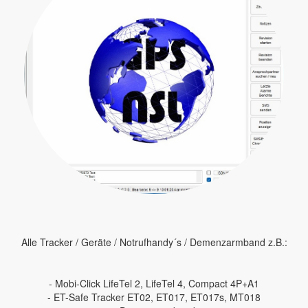
Alle Tracker / Geräte / Notrufhandy´s / Demenzarmband z.B.:
- Mobi-Click LifeTel 2, LifeTel 4, Compact 4P+A1
- ET-Safe Tracker ET02, ET017, ET017s, MT018