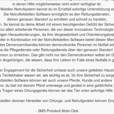
in denen Hilfe möglicherweise nicht sofort verfügbar ist.
Mobilen Notrufsystem kannst du im Ernstfall sofortige Unterstützung a
Die Notrufleitstellen-Software ermöglicht es den Rettungsdiensten,
deinen genauen Standort zu ermitteln und schnell zu handeln,
n. So kannst du deine Arbeit mit einem beruhigenden Gefühl der Sicherh
nur allein arbeitende Personen, die von dieser innovativen Technologie
en Herausforderungen, da ihre Vergesslichkeit und Orientierungslosig
ler in Kombination mit der Notrufleitstellen-Software bietet diesen Me
des Demenzarmbandes können demenzkranke Personen im Notfall sofo
 dass die Pflegedienste oder Rettungsdienste über den genauen Standort
erson zu erreichen. Das gibt nicht nur den Demenzkranken selbst ein Ge
 Angehörigen, die wissen, dass ihre Lieben im Falle eines Notfalls in
r Engagement für die Sicherheit umfasst auch unsere geliebten Haust
s Tierliebhaber wissen wir, wie wichtig es ist, für ihre Sicherheit zu sorg
leitstellen-Software können wir auch unsere Pferde, Hunde und andere 
 vor, du bist mit deinem Pferd unterwegs und gerätst in eine gefährliche 
 Tragen eines Ortungsgeräts können wir das Tier orten sofortige Hilfe
tstellen diverser Hersteller von Ortungs- und Notrufgeräten können E
- SMS Protokoll Mobi-Click