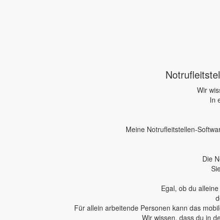
Notrufleitst
Wir wis
In 
Meine Notrufleitstellen-Softwa
Die N
Si
Egal, ob du allein
d
Für allein arbeitende Personen kann das mobile
Wir wissen, dass du in d