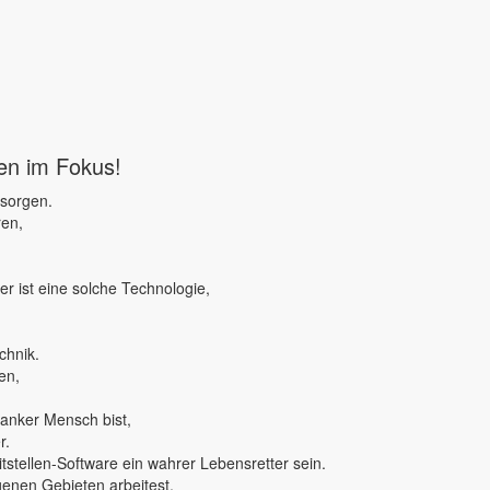
ben im Fokus!
 sorgen.
ren,
r ist eine solche Technologie,
chnik.
en,
ranker Mensch bist,
r.
tstellen-Software ein wahrer Lebensretter sein.
genen Gebieten arbeitest,