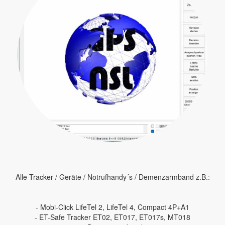
Alle Tracker / Geräte / Notrufhandy´s / Demenzarmband z.B.:
- Mobi-Click LifeTel 2, LifeTel 4, Compact 4P+A1
- ET-Safe Tracker ET02, ET017, ET017s, MT018