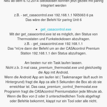
Neu ab dem 6.12.2014 Steckdosen können jetzt gezielt mit paring
integriert werden
z.B. - set_casacontrol.exe 192.168.1.1 NX5063 6 pa
Das wäre der Befehl für paring Unit 6
get_casacontrol.exe
Mit der get_casacontrol.exe ist es möglich, den Status von
Thermostaten und Funksteckdosen abzufragen.
z.B. - get_casacontrol.exe 192.168.1.1
Das "ml;re dann der Befehl um an der CASAcontrol Premium
Station 192.168.1.1 den Status abzufragen.
Am besten nur ein Task laufen lassen.
Nicht z.b. 3 mal casa_premium_thermostat.exe und gleichzeitig
die App mit Android.
Wenn die Android App am laufen ist ( Taskmanager läuft auch im
Hintergrund) fragt die App ca alle 5 Sekunden die Box ab ob sie
erreichbar ist. Das casa_premium_control_thermostat.exe
Programm fragt die CASAcontrol Premiumstation jede Minute ab.
Wenn die Box von 2 oder 3 unterschiedlichen Tools abgefragt
oder Befehle bekommt, klappt nur ein Tool oder alle nicht.