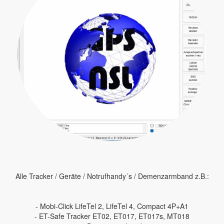
Alle Tracker / Geräte / Notrufhandy´s / Demenzarmband z.B.:
- Mobi-Click LifeTel 2, LifeTel 4, Compact 4P+A1
- ET-Safe Tracker ET02, ET017, ET017s, MT018