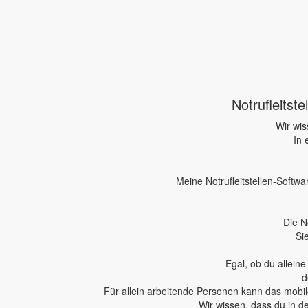
Notrufleitst
Wir wis
In 
Meine Notrufleitstellen-Softwa
Die N
Si
Egal, ob du allein
d
Für allein arbeitende Personen kann das mobile
Wir wissen, dass du in d