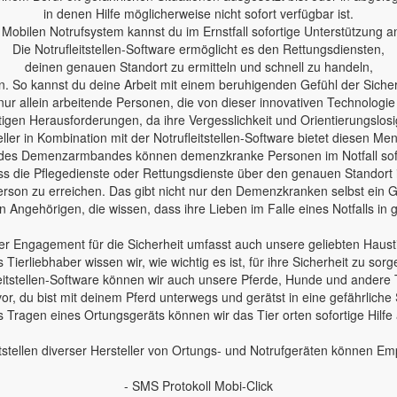
in denen Hilfe möglicherweise nicht sofort verfügbar ist.
Mobilen Notrufsystem kannst du im Ernstfall sofortige Unterstützung a
Die Notrufleitstellen-Software ermöglicht es den Rettungsdiensten,
deinen genauen Standort zu ermitteln und schnell zu handeln,
n. So kannst du deine Arbeit mit einem beruhigenden Gefühl der Sicherh
nur allein arbeitende Personen, die von dieser innovativen Technologie
en Herausforderungen, da ihre Vergesslichkeit und Orientierungslosig
ler in Kombination mit der Notrufleitstellen-Software bietet diesen Me
des Demenzarmbandes können demenzkranke Personen im Notfall sofo
 dass die Pflegedienste oder Rettungsdienste über den genauen Standort
erson zu erreichen. Das gibt nicht nur den Demenzkranken selbst ein Ge
 Angehörigen, die wissen, dass ihre Lieben im Falle eines Notfalls in
r Engagement für die Sicherheit umfasst auch unsere geliebten Haust
s Tierliebhaber wissen wir, wie wichtig es ist, für ihre Sicherheit zu sorg
leitstellen-Software können wir auch unsere Pferde, Hunde und andere 
 vor, du bist mit deinem Pferd unterwegs und gerätst in eine gefährliche 
 Tragen eines Ortungsgeräts können wir das Tier orten sofortige Hilfe
tstellen diverser Hersteller von Ortungs- und Notrufgeräten können E
- SMS Protokoll Mobi-Click