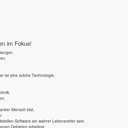
ben im Fokus!
 sorgen.
ren,
r ist eine solche Technologie,
chnik.
en,
ranker Mensch bist,
r.
tstellen-Software ein wahrer Lebensretter sein.
genen Gebieten arbeitest,