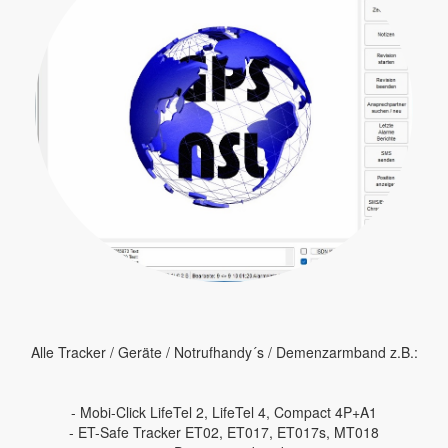
Alle Tracker / Geräte / Notrufhandy´s / Demenzarmband z.B.:
- Mobi-Click LifeTel 2, LifeTel 4, Compact 4P+A1
- ET-Safe Tracker ET02, ET017, ET017s, MT018