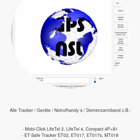
Alle Tracker / Geräte / Notrufhandy´s / Demenzarmband z.B.:
- Mobi-Click LifeTel 2, LifeTel 4, Compact 4P+A1
- ET-Safe Tracker ET02, ET017, ET017s, MT018