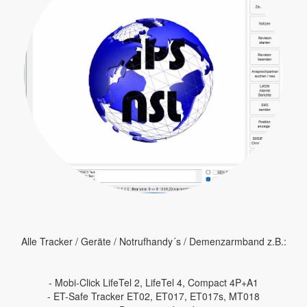
Alle Tracker / Geräte / Notrufhandy´s / Demenzarmband z.B.:
- Mobi-Click LifeTel 2, LifeTel 4, Compact 4P+A1
- ET-Safe Tracker ET02, ET017, ET017s, MT018