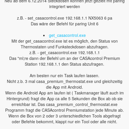
Neu ab dem 6.12.2014 Steckdosen können jetzt gezielt mit paring
integriert werden
z.B. - set_casacontrol.exe 192.168.1.1 NX5063 6 pa
Das wäre der Befehl für paring Unit 6
get_casacontrol.exe
Mit der get_casacontrol.exe ist es möglich, den Status von
Thermostaten und Funksteckdosen abzufragen.
z.B. - get_casacontrol.exe 192.168.1.1
Das "ml;re dann der Befehl um an der CASAcontrol Premium
Station 192.168.1.1 den Status abzufragen.
Am besten nur ein Task laufen lassen.
Nicht z.b. 3 mal casa_premium_thermostat.exe und gleichzeitig
die App mit Android.
Wenn die Android App am laufen ist ( Taskmanager läuft auch im
Hintergrund) fragt die App ca alle 5 Sekunden die Box ab ob sie
erreichbar ist. Das casa_premium_control_thermostat.exe
Programm fragt die CASAcontrol Premiumstation jede Minute ab.
Wenn die Box von 2 oder 3 unterschiedlichen Tools abgefragt
oder Befehle bekommt, klappt nur ein Tool oder alle nicht.