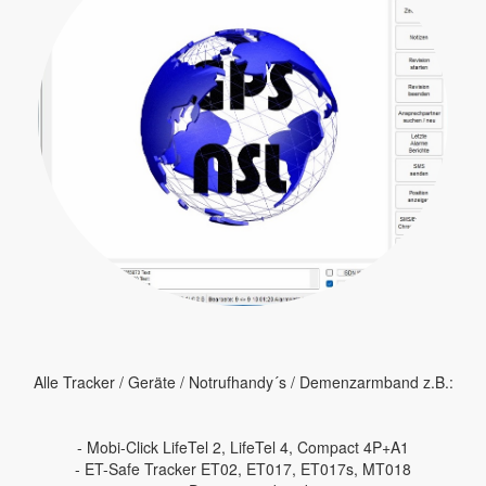
Alle Tracker / Geräte / Notrufhandy´s / Demenzarmband z.B.:
- Mobi-Click LifeTel 2, LifeTel 4, Compact 4P+A1
- ET-Safe Tracker ET02, ET017, ET017s, MT018