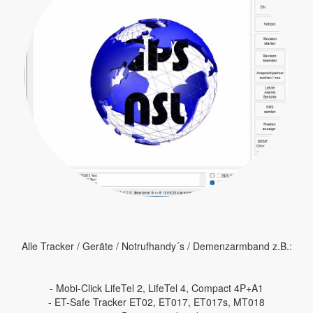
Alle Tracker / Geräte / Notrufhandy´s / Demenzarmband z.B.:
- Mobi-Click LifeTel 2, LifeTel 4, Compact 4P+A1
- ET-Safe Tracker ET02, ET017, ET017s, MT018