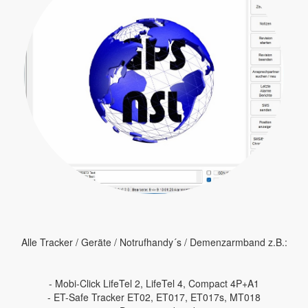
Alle Tracker / Geräte / Notrufhandy´s / Demenzarmband z.B.:
- Mobi-Click LifeTel 2, LifeTel 4, Compact 4P+A1
- ET-Safe Tracker ET02, ET017, ET017s, MT018