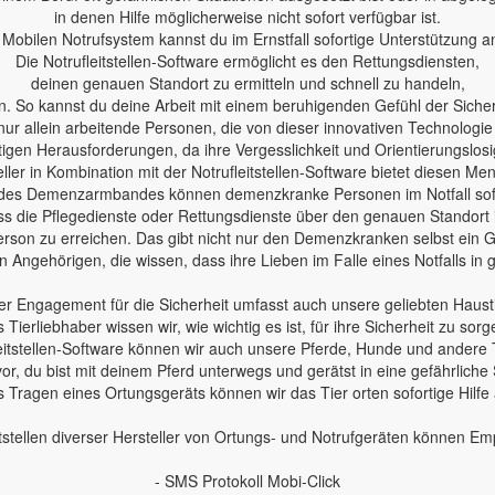
in denen Hilfe möglicherweise nicht sofort verfügbar ist.
Mobilen Notrufsystem kannst du im Ernstfall sofortige Unterstützung a
Die Notrufleitstellen-Software ermöglicht es den Rettungsdiensten,
deinen genauen Standort zu ermitteln und schnell zu handeln,
n. So kannst du deine Arbeit mit einem beruhigenden Gefühl der Sicherh
nur allein arbeitende Personen, die von dieser innovativen Technologie
en Herausforderungen, da ihre Vergesslichkeit und Orientierungslosig
ler in Kombination mit der Notrufleitstellen-Software bietet diesen Me
des Demenzarmbandes können demenzkranke Personen im Notfall sofo
 dass die Pflegedienste oder Rettungsdienste über den genauen Standort
erson zu erreichen. Das gibt nicht nur den Demenzkranken selbst ein Ge
 Angehörigen, die wissen, dass ihre Lieben im Falle eines Notfalls in
r Engagement für die Sicherheit umfasst auch unsere geliebten Haust
s Tierliebhaber wissen wir, wie wichtig es ist, für ihre Sicherheit zu sorg
leitstellen-Software können wir auch unsere Pferde, Hunde und andere 
 vor, du bist mit deinem Pferd unterwegs und gerätst in eine gefährliche 
 Tragen eines Ortungsgeräts können wir das Tier orten sofortige Hilfe
tstellen diverser Hersteller von Ortungs- und Notrufgeräten können E
- SMS Protokoll Mobi-Click