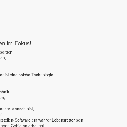
ben im Fokus!
 sorgen.
ren,
r ist eine solche Technologie,
chnik.
en,
ranker Mensch bist,
r.
tstellen-Software ein wahrer Lebensretter sein.
genen Gebieten arbeitest,