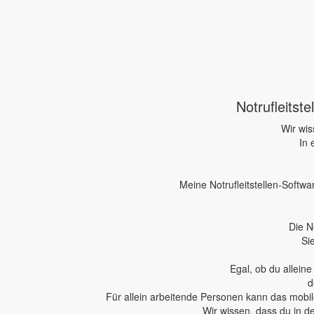
Notrufleitst
Wir wis
In 
Meine Notrufleitstellen-Softwa
Die N
Si
Egal, ob du allein
d
Für allein arbeitende Personen kann das mobile
Wir wissen, dass du in d