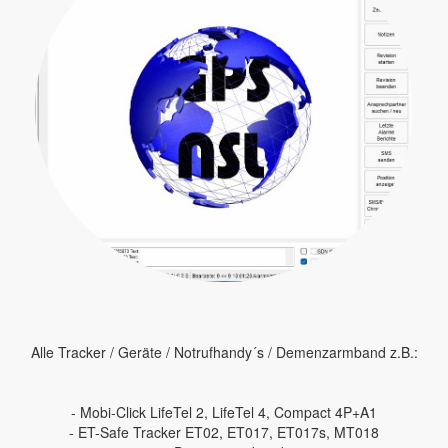
Alle Tracker / Geräte / Notrufhandy´s / Demenzarmband z.B.:
- Mobi-Click LifeTel 2, LifeTel 4, Compact 4P+A1
- ET-Safe Tracker ET02, ET017, ET017s, MT018