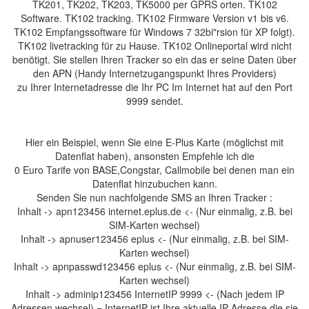
TK201, TK202, TK203, TK5000 per GPRS orten. TK102
Software. TK102 tracking. TK102 Firmware Version v1 bis v6.
TK102 Empfangssoftware für Windows 7 32bi"rsion für XP folgt).
TK102 livetracking für zu Hause. TK102 Onlineportal wird nicht
benötigt. Sie stellen Ihren Tracker so ein das er seine Daten über
den APN (Handy Internetzugangspunkt Ihres Providers)
zu Ihrer Internetadresse die Ihr PC Im Internet hat auf den Port
9999 sendet.
Hier ein Beispiel, wenn Sie eine E-Plus Karte (möglichst mit
Datenflat haben), ansonsten Empfehle ich die
0 Euro Tarife von BASE,Congstar, Callmobile bei denen man ein
Datenflat hinzubuchen kann.
Senden Sie nun nachfolgende SMS an Ihren Tracker :
Inhalt -> apn123456 internet.eplus.de <- (Nur einmalig, z.B. bei
SIM-Karten wechsel)
Inhalt -> apnuser123456 eplus <- (Nur einmalig, z.B. bei SIM-
Karten wechsel)
Inhalt -> apnpasswd123456 eplus <- (Nur einmalig, z.B. bei SIM-
Karten wechsel)
Inhalt -> adminip123456 InternetIP 9999 <- (Nach jedem IP
Adressen wechsel) = InternetIP ist Ihre aktuelle IP Adresse die sie