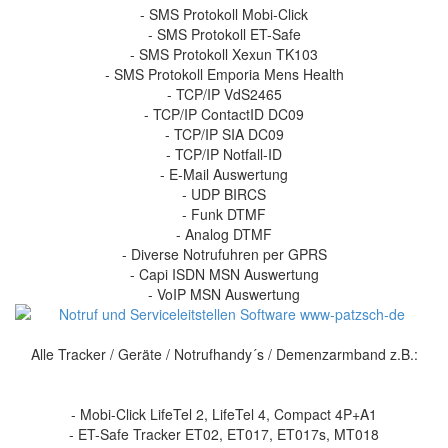
- SMS Protokoll Mobi-Click
- SMS Protokoll ET-Safe
- SMS Protokoll Xexun TK103
- SMS Protokoll Emporia Mens Health
- TCP/IP VdS2465
- TCP/IP ContactID DC09
- TCP/IP SIA DC09
- TCP/IP Notfall-ID
- E-Mail Auswertung
- UDP BIRCS
- Funk DTMF
- Analog DTMF
- Diverse Notrufuhren per GPRS
- Capi ISDN MSN Auswertung
- VoIP MSN Auswertung
Alle Tracker / Geräte / Notrufhandy´s / Demenzarmband z.B.:
- Mobi-Click LifeTel 2, LifeTel 4, Compact 4P+A1
- ET-Safe Tracker ET02, ET017, ET017s, MT018