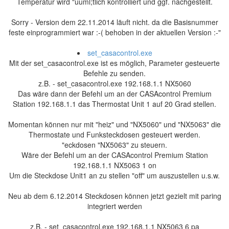
Temperatur wird "uuml;tlich kontrolliert und ggf. nachgestellt.
Sorry - Version dem 22.11.2014 läuft nicht. da die Basisnummer
feste einprogrammiert war :-( behoben in der aktuellen Version :-"
set_casacontrol.exe
Mit der set_casacontrol.exe ist es möglich, Parameter gesteuerte
Befehle zu senden.
z.B. - set_casacontrol.exe 192.168.1.1 NX5060
Das wäre dann der Befehl um an der CASAcontrol Premium
Station 192.168.1.1 das Thermostat Unit 1 auf 20 Grad stellen.
Momentan können nur mit "heiz" und "NX5060" und "NX5063" die
Thermostate und Funksteckdosen gesteuert werden.
"eckdosen "NX5063" zu steuern.
Wäre der Befehl um an der CASAcontrol Premium Station
192.168.1.1 NX5063 1 on
Um die Steckdose Unit1 an zu stellen "off" um auszustellen u.s.w.
Neu ab dem 6.12.2014 Steckdosen können jetzt gezielt mit paring
integriert werden
z.B. - set_casacontrol.exe 192.168.1.1 NX5063 6 pa