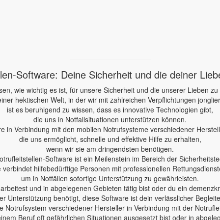
ellen-Software: Deine Sicherheit und die deiner Lie
sen, wie wichtig es ist, für unsere Sicherheit und die unserer Lieben zu
einer hektischen Welt, in der wir mit zahlreichen Verpflichtungen jonglie
ist es beruhigend zu wissen, dass es innovative Technologien gibt,
die uns in Notfallsituationen unterstützen können.
re in Verbindung mit den mobilen Notrufsysteme verschiedener Herstelle
die uns ermöglicht, schnelle und effektive Hilfe zu erhalten,
wenn wir sie am dringendsten benötigen.
otrufleitstellen-Software ist ein Meilenstein im Bereich der Sicherheitste
e verbindet hilfebedürftige Personen mit professionellen Rettungsdienst
um in Notfällen sofortige Unterstützung zu gewährleisten.
e arbeitest und in abgelegenen Gebieten tätig bist oder du ein demenzk
er Unterstützung benötigt, diese Software ist dein verlässlicher Begleite
 Notrufsystem verschiedener Hersteller in Verbindung mit der Notruflei
einem Beruf oft gefährlichen Situationen ausgesetzt bist oder in abgele