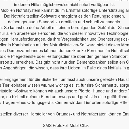
in denen Hilfe möglicherweise nicht sofort verfügbar ist.
Mobilen Notrufsystem kannst du im Ernstfall sofortige Unterstützung a
Die Notrufleitstellen-Software ermöglicht es den Rettungsdiensten,
deinen genauen Standort zu ermitteln und schnell zu handeln,
n. So kannst du deine Arbeit mit einem beruhigenden Gefühl der Sicherh
nur allein arbeitende Personen, die von dieser innovativen Technologie
en Herausforderungen, da ihre Vergesslichkeit und Orientierungslosig
ler in Kombination mit der Notrufleitstellen-Software bietet diesen Me
des Demenzarmbandes können demenzkranke Personen im Notfall sofo
 dass die Pflegedienste oder Rettungsdienste über den genauen Standort
erson zu erreichen. Das gibt nicht nur den Demenzkranken selbst ein Ge
 Angehörigen, die wissen, dass ihre Lieben im Falle eines Notfalls in
r Engagement für die Sicherheit umfasst auch unsere geliebten Haust
s Tierliebhaber wissen wir, wie wichtig es ist, für ihre Sicherheit zu sorg
leitstellen-Software können wir auch unsere Pferde, Hunde und andere 
 vor, du bist mit deinem Pferd unterwegs und gerätst in eine gefährliche 
 Tragen eines Ortungsgeräts können wir das Tier orten sofortige Hilfe
tstellen diverser Hersteller von Ortungs- und Notrufgeräten können E
- SMS Protokoll Mobi-Click