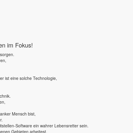
ben im Fokus!
 sorgen.
ren,
r ist eine solche Technologie,
chnik.
en,
ranker Mensch bist,
r.
tstellen-Software ein wahrer Lebensretter sein.
genen Gebieten arbeitest,