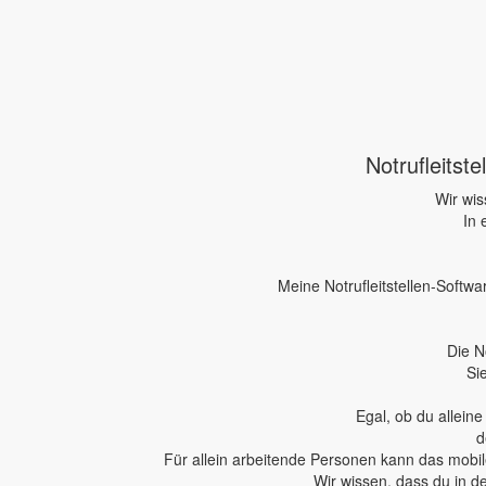
Notrufleitst
Wir wis
In 
Meine Notrufleitstellen-Softwa
Die N
Si
Egal, ob du allein
d
Für allein arbeitende Personen kann das mobile
Wir wissen, dass du in d